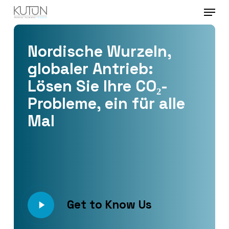
Menu
Skip
to
Close
main
Nordische Wurzeln,
Menu
content
globaler Antrieb:
Lösen Sie Ihre CO₂-
Probleme, ein für alle
Mal
Play
Get to Know Us
Video